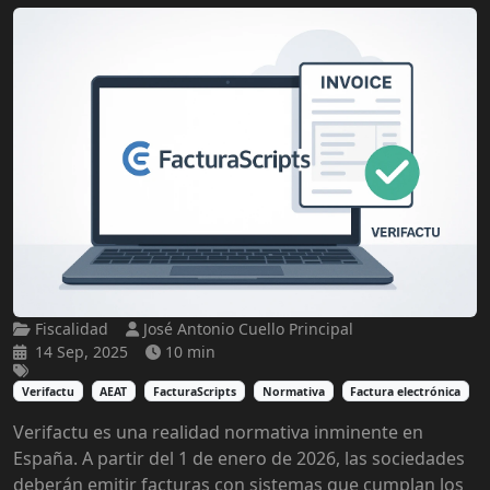
Fiscalidad
José Antonio Cuello Principal
14 Sep, 2025
10 min
Verifactu
AEAT
FacturaScripts
Normativa
Factura electrónica
Verifactu es una realidad normativa inminente en
España. A partir del 1 de enero de 2026, las sociedades
deberán emitir facturas con sistemas que cumplan los