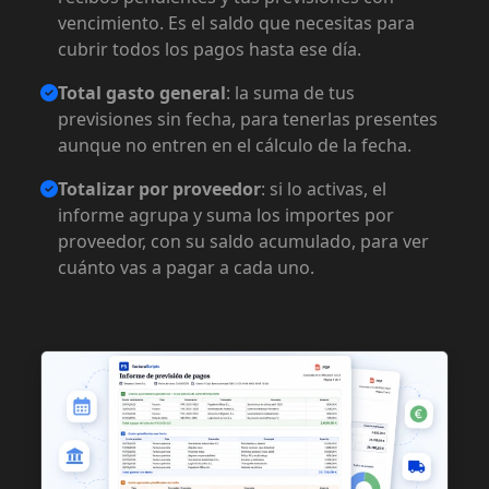
vencimiento. Es el saldo que necesitas para
cubrir todos los pagos hasta ese día.
Total gasto general
: la suma de tus
previsiones sin fecha, para tenerlas presentes
aunque no entren en el cálculo de la fecha.
Totalizar por proveedor
: si lo activas, el
informe agrupa y suma los importes por
proveedor, con su saldo acumulado, para ver
cuánto vas a pagar a cada uno.