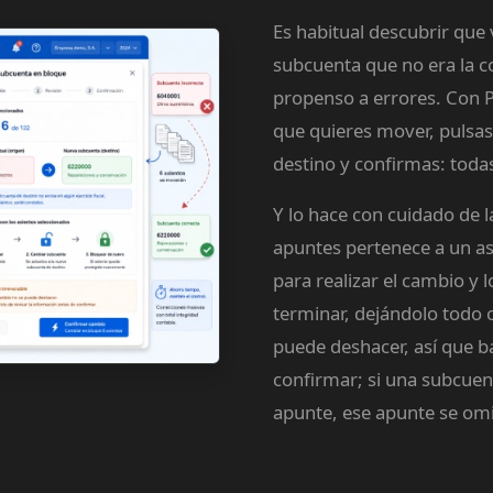
Es habitual descubrir que 
subcuenta que no era la co
propenso a errores. Con P
que quieres mover, pulsas
destino y confirmas: toda
Y lo hace con cuidado de l
apuntes pertenece a un as
para realizar el cambio y
terminar, dejándolo todo 
puede deshacer, así que ba
confirmar; si una subcuent
apunte, ese apunte se omit