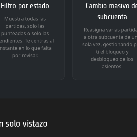
Filtro por estado
Cambio masivo d
subcuenta
Muestra todas las
partidas, solo las
Reasigna varias partid
punteadas o solo las
a otra subcuenta de u
endientes. Te centras al
sola vez, gestionando 
instante en lo que falta
ti el bloqueo y
por revisar.
desbloqueo de los
asientos.
n solo vistazo