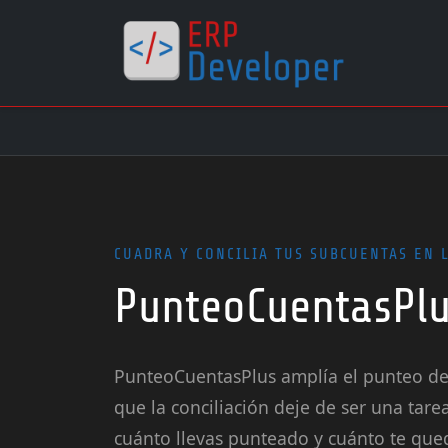
CUADRA Y CONCILIA TUS SUBCUENTAS EN 
PunteoCuentasPl
PunteoCuentasPlus amplía el punteo de 
que la conciliación deje de ser una tare
cuánto llevas punteado y cuánto te qued