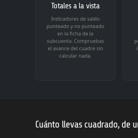
Totales a la vista
Indicadores de saldo
punteado y no punteado
en la ficha de la
subcuenta. Compruebas
p
el avance del cuadre sin
calcular nada.
Cuánto llevas cuadrado, de u