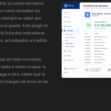
ar la cuenta del banco
do como revisados los
 siempre es saber por
o te queda. Este plugin lo
la ficha dos indicadores
do, actualizados a medida
uebas en todo momento
 nada a mano ni sacar la
ega a cero, sabes que la
sin margen de error en las